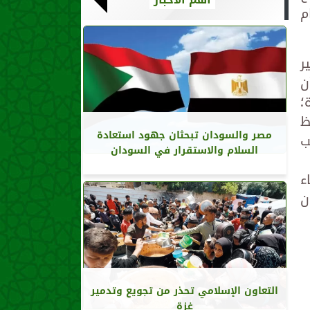
م
ر
ن
؛
ظ
مصر والسودان تبحثان جهود استعادة
ب
السلام والاستقرار في السودان
ء
ن
التعاون الإسلامي تحذر من تجويع وتدمير
غزة