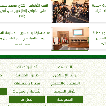
رة «عودة
نقيب الأشراف: افتتاح مسجد سيد
ء التراث
علي الخواص إنجاز كبير على أرض
الواقع
وع خطبة
18 متسابقًا يتنافسون بالمسابقة الق
العقول
الكريم العالمية في فرع الناطقين بغ
ان»
اللغة العربية
الرئيسية
أخبار وأحداث
ص
تراثنا الإسلامي
طريق الحقيقة
حو
الاقتصاد والمجتمع
قضايا وتحقيقات
الأزهر الشريف
الثقافة والمنوعات
الخصوصية
اتصل بنا