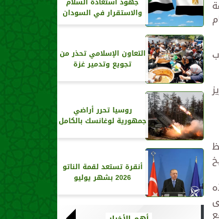
جهود استعادة السلام
ة
والاستقرار في السودان
م
ب
التعاون الإسلامي تحذر من
تجويع وتدمير غزة
ز
روسيا تحرر أراضي
جمهورية لوغانسك بالكامل
ظ
خ
أنقرة تستعد لقمة الناتو
2026 بشهر يوليو
ه
ى
ع
أهم الأخبار