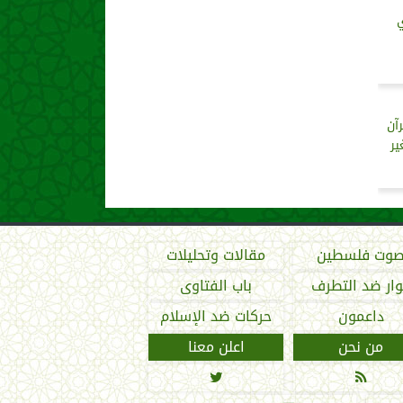
ي
رآن
ير
وت فلسطين
مقالات وتحليلات
ار ضد التطرف
باب الفتاوى
داعمون
حركات ضد الإسلام
من نحن
اعلن معنا

