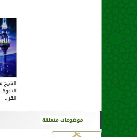
الشيخ م
الدعوة ا
القر...
موضوعات متعلقة