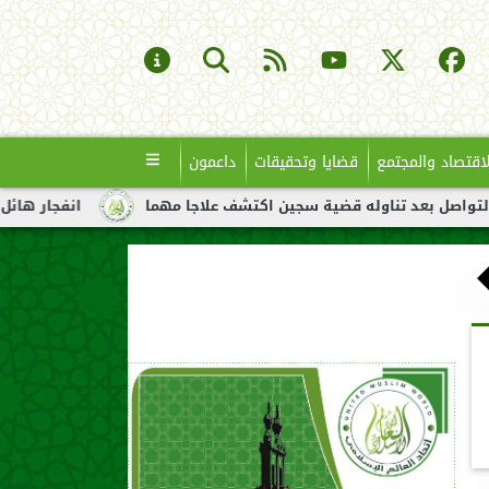
لاقتصاد والمجتمع
قضايا وتحقيقات
داعمون
اوله قضية سجين اكتشف علاجا مهما
انفجار هائل لناقلة نفط قبالة 