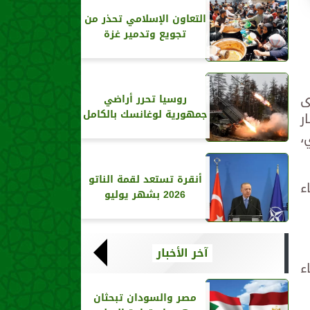
التعاون الإسلامي تحذر من
تجويع وتدمير غزة
ى
روسيا تحرر أراضي
جمهورية لوغانسك بالكامل
ر
،
أنقرة تستعد لقمة الناتو
ء
2026 بشهر يوليو
آخر الأخبار
ء
مصر والسودان تبحثان