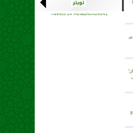
تويتر
ًا
Tweets by AthadAlm69641
لى
ن”
ع