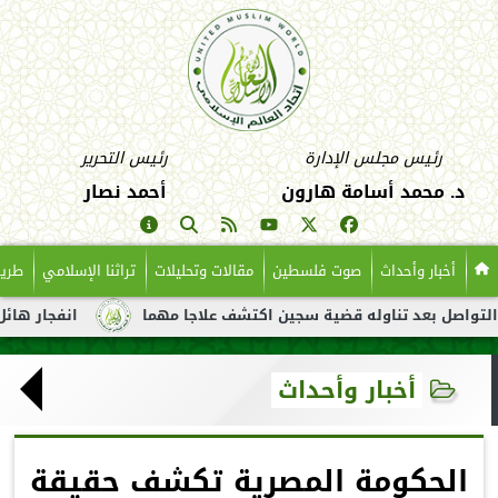
رئيس مجلس الإدارة
رئيس التحرير
د. محمد أسامة هارون
أحمد نصار
أخبار وأحداث
صوت فلسطين
مقالات وتحليلات
تراثنا الإسلامي
طريق
بعد تناوله قضية سجين اكتشف علاجا مهما
انفجار هائل لناقلة نفط
أخبار وأحداث
الحكومة المصرية تكشف حقيقة