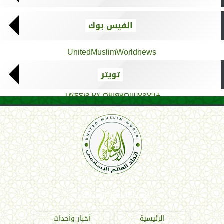
الفيس بوك
UnitedMuslimWorldnews
تويتر
Tweets by AthadAlm69641
اتحاد العالم الإسلامي
الرئيسية
أخبار وأحداث