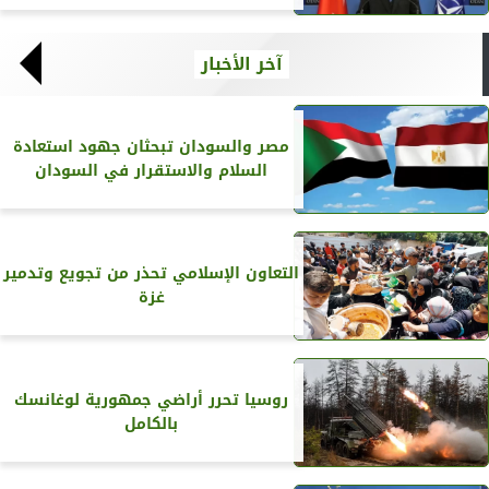
آخر الأخبار
مصر والسودان تبحثان جهود استعادة
السلام والاستقرار في السودان
التعاون الإسلامي تحذر من تجويع وتدمير
غزة
روسيا تحرر أراضي جمهورية لوغانسك
بالكامل