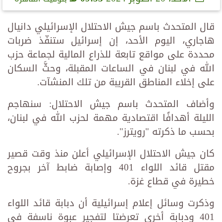
قال المتحدث باسم جيش الاحتلال الإسرائيلي دانيال
هاجاري، اليوم الأحد، إن إسرائيل ستنفّذ ضربات
محددة على مواقع تابعة للذراع المالية لجماعة حزب
الله في لبنان في الساعات المقبلة، وحثَّ السكان
على إخلاء المناطق القريبة من تلك المنشآت.
وأضاف المتحدث باسم جيش الاحتلال: سنهاجم
الليلة أهدافًا اقتصادية مهمة لحزب الله في لبنان،
بحسب ما ذكرته "رويترز".
كان جيش الاحتلال الإسرائيلي أعلن منذ وقت قصير
مقتل قائد اللواء 401 وإصابة ضابط آخر بجروح
خطيرة في قطاع غزة.
وذكرت وسائل إعلام إسرائيلية أن دبابة قائد اللواء
401 ودبابة أخرى تعرضتا لتفجير عبوة ناسفة في