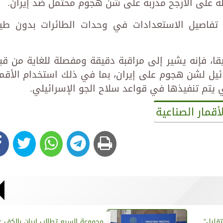
لة على الأرجح مدربة على شن هجوم محتمل ضد إيران.
وم تفاصيل الاستعدادات في وحدات الطائرات بدون طيا
ا، فإنه يشير إلى مراقبة دقيقة ومفصلة للغاية من قب
ائيل لشن هجوم على إيران، بما في ذلك استخدام الأقما
يتم تنفيذها في قواعد سلاح الجو الإسرائيلي.
أقمار الصناعية
تقليل”
مجموعة السبع تطالب إيران بالكف 