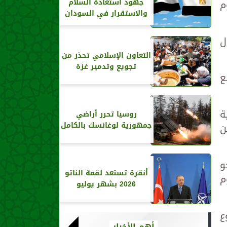
م
جهود استعادة السلام
والاستقرار في السودان
ل
التعاون الإسلامي تحذر من
تجويع وتدمير غزة
ع
ة
روسيا تحرر أراضي
جمهورية لوغانسك بالكامل
ن
و
أنقرة تستعد لقمة الناتو
م
2026 بشهر يوليو
ع
أهم الأخبار