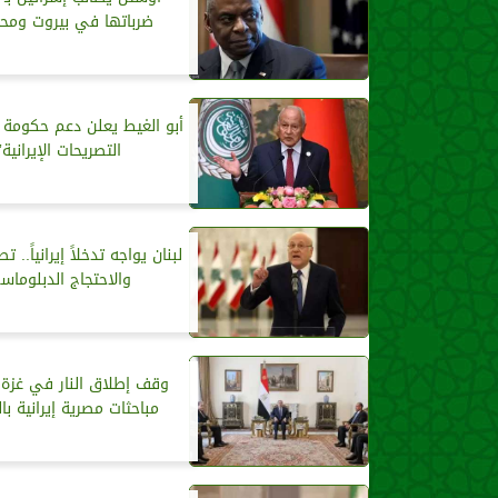
ضرباتها في بيروت ومح
أبو الغيط يعلن دعم حكومة ل
التصريحات الإيرانية”
لبنان يواجه تدخلاً إيرانياً.. تص
والاحتجاج الدبلوماس
وقف إطلاق النار في غزة و
مباحثات مصرية إيرانية با