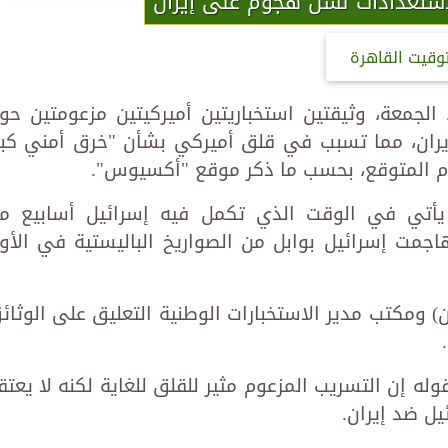
استعدادات لشن هجوم على إيران
توقيت القاهرة
لجمعة، وثيقتين استخباريتين أميركيتين مزعومتين حو
ران، مما تسبب في قلق أميركي بشأن "خرق أمني كبي
وم المتوقع، بحسب ما ذكر موقع "أكسيوس".
يأتي في الوقت الذي تكمل فيه إسرائيل أسابيع م
هاجمت إسرائيل بوابل من الصواريخ الباليستية في الأو
ون) ومكتب مدير الاستخبارات الوطنية التعليق على الوثائ
إن التسريب المزعوم مثير للقلق للغاية لكنه لا يعتق
يل ضد إيران.