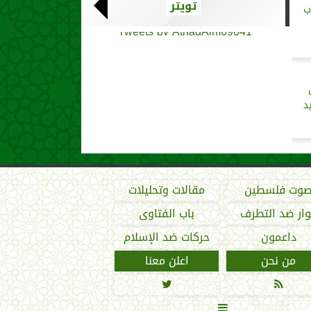
تويتر
ب
Tweets by AthadAlm69641
د
وت فلسطين
مقالات وتحليلات
ار ضد التطرف
باب الفتاوى
داعمون
حركات ضد الإسلام
من نحن
اعلن معنا


