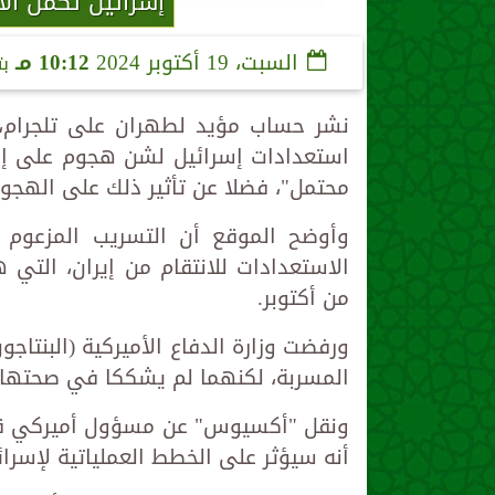
إسرائيل تكمل ال
السبت، 19 أكتوبر 2024
10:12 مـ
ب
نشر حساب مؤيد لطهران على تلجرام، ا
استعدادات إسرائيل لشن هجوم على إي
محتمل"، فضلا عن تأثير ذلك على الهج
وأوضح الموقع أن التسريب المزعوم 
الاستعدادات للانتقام من إيران، التي 
من أكتوبر.
ورفضت وزارة الدفاع الأميركية (البنتاج
المسربة، لكنهما لم يشككا في صحتها.
ونقل "أكسيوس" عن مسؤول أميركي قوله 
أنه سيؤثر على الخطط العملياتية لإسرائ