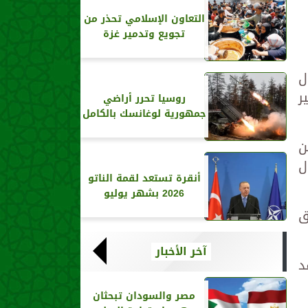
التعاون الإسلامي تحذر من
تجويع وتدمير غزة
ل
ر
روسيا تحرر أراضي
جمهورية لوغانسك بالكامل
ن
ل
أنقرة تستعد لقمة الناتو
2026 بشهر يوليو
ق
آخر الأخبار
د
مصر والسودان تبحثان