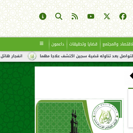
لاقتصاد والمجتمع
قضايا وتحقيقات
داعمون
ناوله قضية سجين اكتشف علاجا مهما
انفجار هائل لناقلة نفط قبال