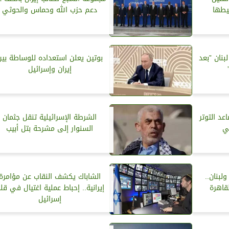
يطها
دعم حزب الله وحماس والحوثي
بنان ”بعد
بوتين يعلن استعداده للوساطة بين
إيران وإسرائيل
اعد التوتر
الشرطة الإسرائيلية تنقل جثمان
ي
السنوار إلى مشرحة بتل أبيب
لبنان..
الشاباك يكشف النقاب عن مؤامرة
لقاهرة
إيرانية.. إحباط عملية اغتيال في قل
إسرائيل