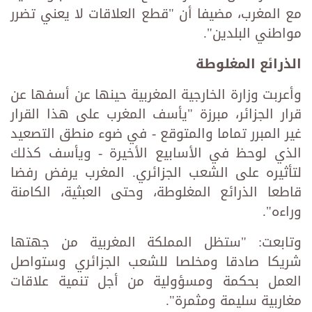
مع المغرب، مضيفا أن "قطع العلاقات لا يعني تضرر
مواطني البلدين".
الذرائع
المغلوطة
وأعربت وزارة الخارجية المغربية حينها عن أسفها عن
قرار الجزائر، مبرزة "يأسف المغرب على هذا القرار
غير المبرر تماما والمتوقع - في ضوء منطق التصعيد
الذي لوحظ في الأسابيع الأخيرة - ويأسف كذلك
لتأثيره على الشعب الجزائري. المغرب يرفض رفضا
قاطعا الذرائع المغلوطة، وحتى العبثية، الكامنة
وراءه".
وتابعت: "ستظل المملكة المغربية من جهتها
شريكا صادقا ومخلصا للشعب الجزائري وستواصل
العمل بحكمة ومسؤولية من أجل تنمية علاقات
مغاربية سليمة ومثمرة".