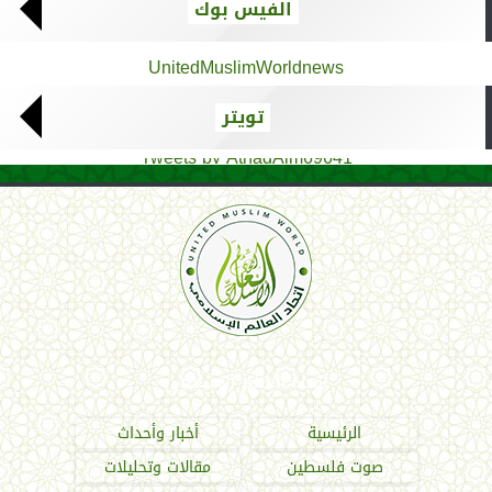
الفيس بوك
UnitedMuslimWorldnews
تويتر
Tweets by AthadAlm69641
اتحاد العالم الإسلامي
الرئيسية
أخبار وأحداث
صوت فلسطين
مقالات وتحليلات