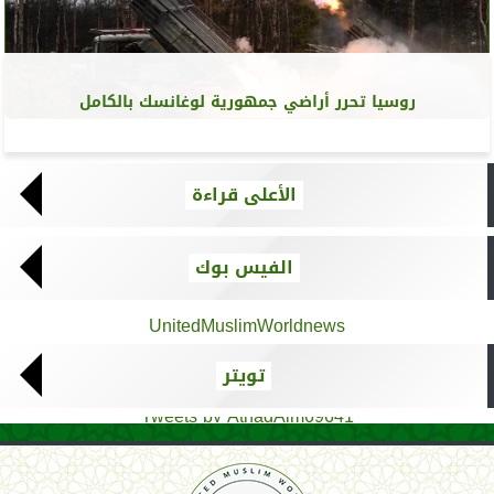
روسيا تحرر أراضي جمهورية لوغانسك بالكامل
الأعلى قراءة
الفيس بوك
UnitedMuslimWorldnews
تويتر
Tweets by AthadAlm69641