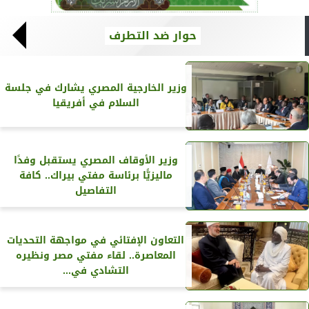
حوار ضد التطرف
وزير الخارجية المصري يشارك في جلسة
السلام في أفريقيا
وزير الأوقاف المصري يستقبل وفدًا
ماليزيًّا برئاسة مفتي بيراك.. كافة
التفاصيل
التعاون الإفتائي في مواجهة التحديات
المعاصرة.. لقاء مفتي مصر ونظيره
التشادي في...