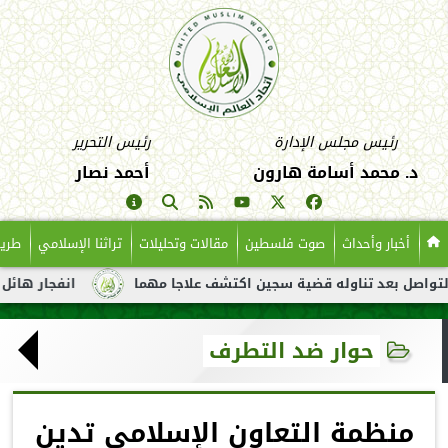
رئيس مجلس الإدارة
رئيس التحرير
د. محمد أسامة هارون
أحمد نصار
أخبار وأحداث
صوت فلسطين
مقالات وتحليلات
تراثنا الإسلامي
طريق
ل بعد تناوله قضية سجين اكتشف علاجا مهما
انفجار هائل لناقلة نف
حوار ضد التطرف
منظمة التعاون الإسلامي تدين