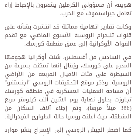
هويته، أن مسؤولي الكرملين يشعرون بالإحباط إزاء
تعامل جيراسيموف مع الحرب.
وكانت تقارير اتهامية مماثلة قد انتشرت بشأنه على
قنوات تليجرام الروسية الأسبوع الماضي، مع تقدم
القوات الأوكرانية إلى عمق منطقة كورسك.
في السادس من أغسطس، شنت أوكرانيا هجومها
المدرع على كورسك، ويُقال إنها تمكنت بسرعة من
السيطرة على مئات الأميال المربعة من الأراضي
الروسية. وذكر موقع التحقيقات الروسي "أجنستفو"
أن مساحة العمليات العسكرية في منطقة كورسك
تجاوزت بحلول نهاية يوم الاثنين ألف كيلومتر مربع
(386 ميلاً مربعاً)، وتم إجلاء آلاف السكان من
المنطقة، حيث أعلنت روسيا حالة الطوارئ الفيدرالية.
كما اضطر الجيش الروسي إلى الإسراع بنشر موارد