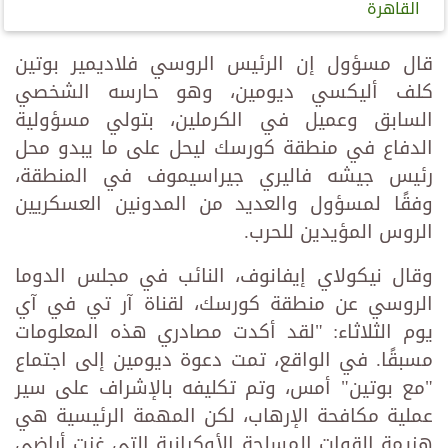
القاهرة
قال مسؤول إن الرئيس الروسي فلاديمير بوتين
كلف أليكسي ديومين، وهو حارسه الشخصي
السابق وعميل في الكرملين، بتولي مسؤولية
الدفاع في منطقة كورسك ليحل على ما يبدو محل
رئيس جيشه فاليري جيراسيموف في المنطقة،
وفقًا لمسؤول والعديد من المدونين العسكريين
الروس المؤيدين للحرب.
وقال نيكولاي إيفانوف، النائب في مجلس الدوما
الروسي عن منطقة كورسك، لقناة آر تي في آي
يوم الثلاثاء: "لقد أكدت مصادري هذه المعلومات
مسبقًا. في الواقع، تمت دعوة ديومين إلى اجتماع
"مع بوتين" أمس، وتم تكليفه بالإشراف على سير
عملية مكافحة الإرهاب، لكن المهمة الرئيسية هي
هزيمة القوات المسلحة الأوكرانية التي غزت أراضي