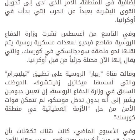
إضافية في المنطقة، الأمر الذي أدى إلى تحويل
القوى البشرية بعيداً عن الحرب التي بدأت في
أوكرانيا.
وفي التاسع من أغسطس نشرت وزارة الدفاع
الروسية مقاطع فيديو لمعدات عسكرية روسية يتم
نقلها نحو منطقة سودجانسكي في كورسك، والتي
يقال إنها الآن محتلة جزئياً من قبل أوكرانيا.
وقالت قناة "ريبار" الروسية على تطبيق "تيليجرام"
والتي أسسها ميخائيل زفينتشوك، الموظف
السابق في وزارة الدفاع الروسية، إن تعيين ديومين
يشير إلى أنه بدون تدخل موسكو، لم تتمكن قوات
الأمن من حل "الأزمة العملياتية في منطقة
كورسك".
وفي الأسبوع الماضي، كانت هناك تكهنات بأن
بوتين قد عين ألكسندر بورتنيكوف، مدير جهاز الأمن