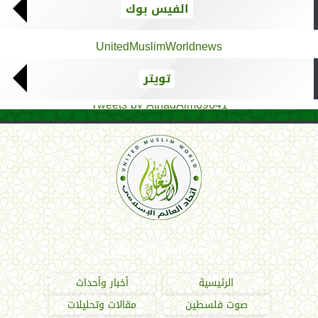
الفيس بوك
UnitedMuslimWorldnews
تويتر
Tweets by AthadAlm69641
اتحاد العالم الإسلامي
الرئيسية
أخبار وأحداث
صوت فلسطين
مقالات وتحليلات