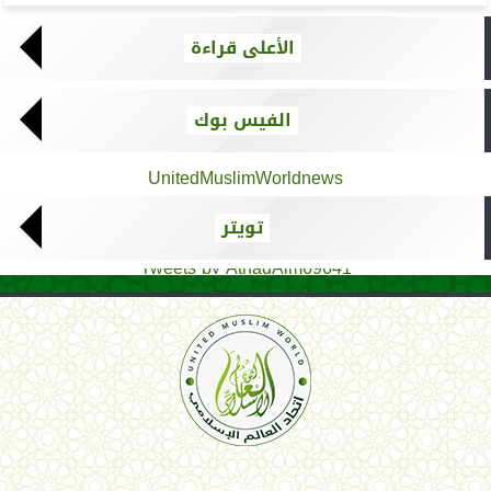
الأعلى قراءة
الفيس بوك
UnitedMuslimWorldnews
تويتر
Tweets by AthadAlm69641