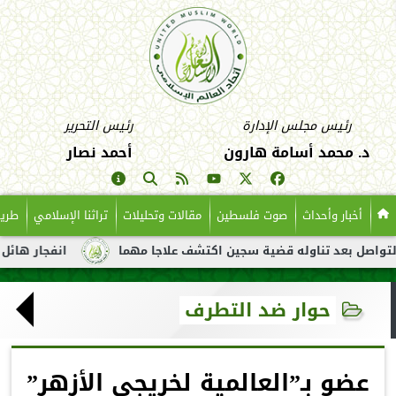
رئيس مجلس الإدارة
رئيس التحرير
د. محمد أسامة هارون
أحمد نصار
أخبار وأحداث
صوت فلسطين
مقالات وتحليلات
تراثنا الإسلامي
طريق
عد تناوله قضية سجين اكتشف علاجا مهما
انفجار هائل لناقلة نفط 
حوار ضد التطرف
عضو بـ”العالمية لخريجي الأزهر”