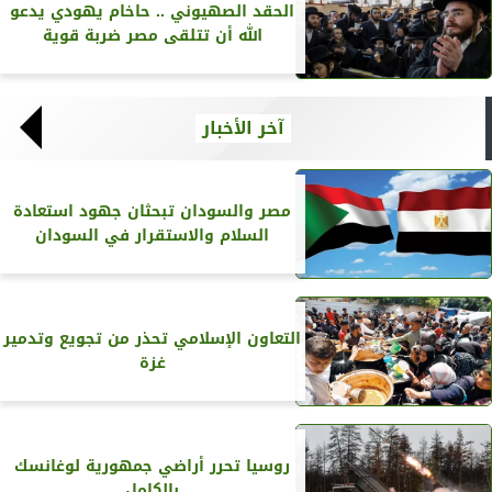
الحقد الصهيوني .. حاخام يهودي يدعو
الله أن تتلقى مصر ضربة قوية
آخر الأخبار
مصر والسودان تبحثان جهود استعادة
السلام والاستقرار في السودان
التعاون الإسلامي تحذر من تجويع وتدمير
غزة
روسيا تحرر أراضي جمهورية لوغانسك
بالكامل