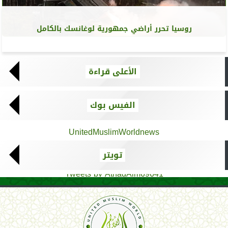
روسيا تحرر أراضي جمهورية لوغانسك بالكامل
الأعلى قراءة
الفيس بوك
UnitedMuslimWorldnews
تويتر
Tweets by AthadAlm69641