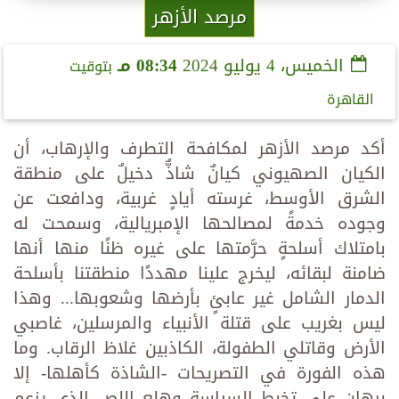
مرصد الأزهر
الخميس، 4 يوليو 2024
08:34 مـ
بتوقيت
القاهرة
أكد مرصد الأزهر لمكافحة التطرف والإرهاب، أن
الكيان الصهيوني كيانٌ شاذٌّ دخيلٌ على منطقة
الشرق الأوسط، غرسته أيادٍ غربية، ودافعت عن
وجوده خدمةً لمصالحها الإمبريالية، وسمحت له
بامتلاك أسلحةٍ حرَّمتها على غيره ظنًا منها أنها
ضامنة لبقائه، ليخرج علينا مهددًا منطقتنا بأسلحة
الدمار الشامل غير عابئٍ بأرضها وشعوبها... وهذا
ليس بغريب على قتلة الأنبياء والمرسلين، غاصبي
الأرض وقاتلي الطفولة، الكاذبين غلاظ الرقاب. وما
هذه الفورة في التصريحات -الشاذة كأهلها- إلا
برهان على تخبط السياسة وهلع اللص الذي يزعم