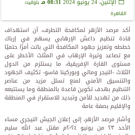
الإثنين، 24 يونيو 2024
08:31 مـ
بتوقيت
القاهرة
أكد مرصد الأزهر لمكافحة التطرف، أن استهداف
قادة تنظيم داعش الإرهابي يسهم في إرباك
خططه وتعزيز جهود المكافحة التي باتت أمرًا حتميًا
مع تصاعد وتيرة الإرهاب في المثلث الأخطر على
مستوى القارة الإفريقية، ما يستلزم من الدول
الثلاث -النيجر ومالي وبوركينا فاسو- تكثيف الجهود
والتنسيق الأمني لمنع تسلل مزيد من عناصر
التنظيم بهدف تكوين قاعدة بالمنطقة وما يستتبعه
ذلك من تهديد للأمن وتبديد للاستقرار في المنطقة
والإقليم بصفة عامة
وأشار مرصد الأزهر، إلى إعلان الجيش النيجري مساء
الأحد ٢٣ من يونيو ٢٠٢٤م مقتل عبد الله سليم