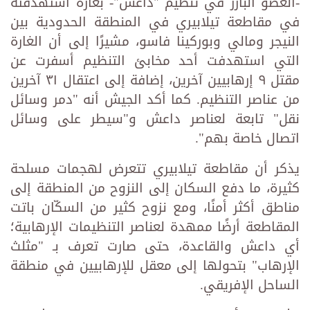
-العضو البارز في تنظيم "داعش"- بغارة استهدفته
في مقاطعة تيلابيري في المنطقة الحدودية بين
النيجر ومالي وبوركينا فاسو، مشيرًا إلى أن الغارة
التي استهدفت أحد مخابئ التنظيم أسفرت عن
مقتل ٩ إرهابيين آخرين، إضافة إلى اعتقال ٣١ آخرين
من عناصر التنظيم. كما أكد الجيش أنه "دمر وسائل
نقل" تابعة لعناصر داعش و"سيطر على وسائل
اتصال خاصة بهم".
يذكر أن مقاطعة تيلابيري تتعرض لهجمات مسلحة
كثيرة، ما دفع السكان إلى النزوح من المنطقة إلى
مناطق أكثر أمنًا، ومع نزوح كثير من السكّان باتت
المقاطعة أرضًا ممهدة لعناصر التنظيمات الإرهابية؛
أي داعش والقاعدة، حتى صارت تعرف بـ "مثلث
الإرهاب" بتحولها إلى معقل للإرهابيين في منطقة
الساحل الإفريقي.