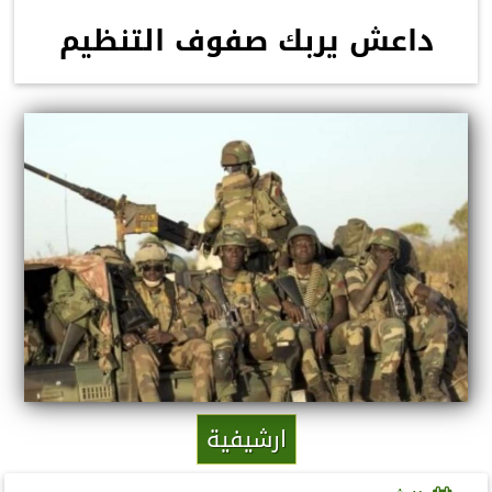
داعش يربك صفوف التنظيم
ارشيفية