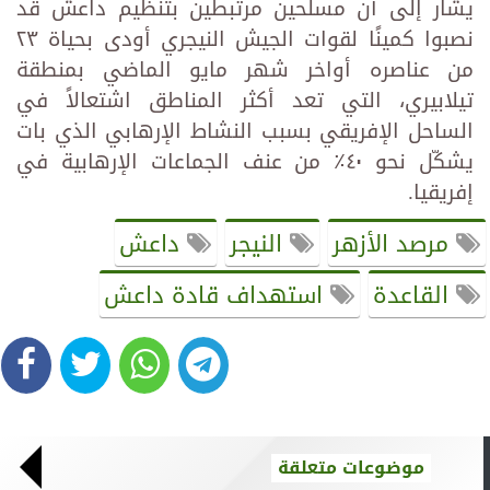
يشار إلى أن مسلحين مرتبطين بتنظيم داعش قد
نصبوا كمينًا لقوات الجيش النيجري أودى بحياة ٢٣
من عناصره أواخر شهر مايو الماضي بمنطقة
تيلابيري، التي تعد أكثر المناطق اشتعالاً في
الساحل الإفريقي بسبب النشاط الإرهابي الذي بات
يشكّل نحو ٤٠٪ من عنف الجماعات الإرهابية في
إفريقيا.
مرصد الأزهر
النيجر
داعش
القاعدة
استهداف قادة داعش
موضوعات متعلقة