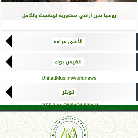
روسيا تحرر أراضي جمهورية لوغانسك بالكامل
الأعلى قراءة
الفيس بوك
UnitedMuslimWorldnews
تويتر
Tweets by AthadAlm69641