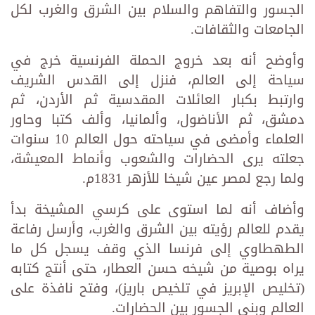
الجسور والتفاهم والسلام بين الشرق والغرب لكل
الجامعات والثقافات.
وأوضح أنه بعد خروج الحملة الفرنسية خرج في
سياحة إلى العالم، فنزل إلى القدس الشريف
وارتبط بكبار العائلات المقدسية ثم الأردن، ثم
دمشق، ثم الأناضول، وألمانيا، وألف كتبا وحاور
العلماء وأمضى في سياحته حول العالم 10 سنوات
جعلته يرى الحضارات والشعوب وأنماط المعيشة،
ولما رجع لمصر عين شيخا للأزهر 1831م.
وأضاف أنه لما استوى على كرسي المشيخة بدأ
يقدم للعالم رؤيته بين الشرق والغرب، وأرسل رفاعة
الطهطاوي إلى فرنسا الذي وقف يسجل كل ما
يراه بوصية من شيخه حسن العطار، حتى أنتج كتابه
(تخليص الإبريز في تلخيص باريز)، وفتح نافذة على
العالم وبنى الجسور بين الحضارات.