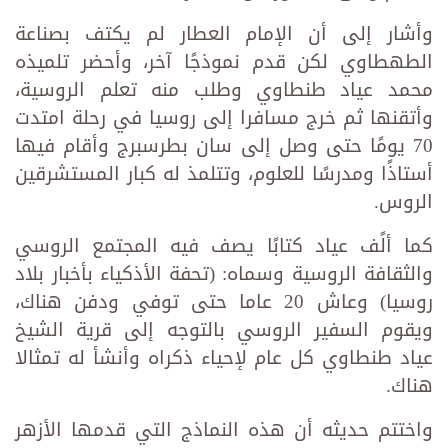
وأشار إلى أن الإمام العطار لم يكتف بصناعة
الطهطاوي لكن قدم نموذجًا آخر، وأحضر تلميذه
محمد عياد طنطاوي وطلب منه تعلم الروسية،
وأتقنها ثم خرج مسافرا إلى روسيا في رحلة امتدت
70 يومًا حتى وصل إلى سان بطرسبرج وأقام فيها
أستاذًا ومدرسًا للعلوم، وتتلمذ له كبار المستشرقين
الروس.
كما ألًف عياد كتابًا يصف فيه المجتمع الروسي
والثقافة الروسية وسماه: (تحفة الأذكياء بأخبار بلاد
روسيا) وعاش 20 عاما حتى توفي ودفن هناك،
ويقوم السفير الروسي بالتوجه إلى قرية الشيخ
عياد طنطاوي كل عام لإحياء ذكراه وأنشأ له تمثالا
هناك.
واختتم حديثه أن هذه النماذج التي قدمها الأزهر