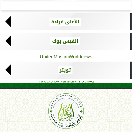
الأعلى قراءة
الفيس بوك
UnitedMuslimWorldnews
تويتر
Tweets by AthadAlm69641