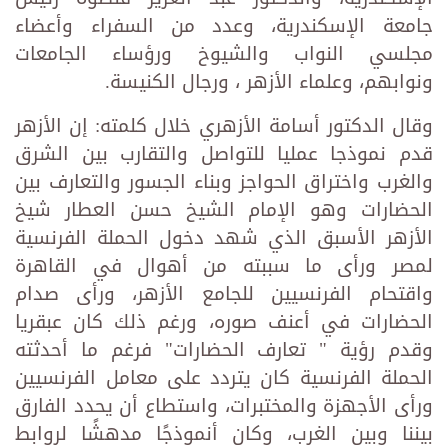
جامعة الإسكندرية، وعدد من السفراء وأعضاء
مجلسي النواب والشيوخ ورؤساء الجامعات
ونوابهم، وعلماء الأزهر ، ورجال الكنيسة.
وقال الدكتور أسامة الأزهري خلال كلمته: إن الأزهر
قدم نموذجا عمليا للتواصل والتقارب بين الشرق
والغرب واختراق الحواجز وبناء الجسور والتعارف بين
الحضارات وهو الإمام الشيخ حسن العطار شيخ
الأزهر الأسبق الذي شهد دخول الحملة الفرنسية
لمصر ورأى ما سببته من أهوال في القاهرة
واقتحام الفرنسيين للجامع الأزهر، ورأى صدام
الحضارات في أعنف صوره، ورغم ذلك كان عبقريا
وقدم رؤية " تعارف الحضارات" فرغم ما أحدثته
الحملة الفرنسية كان يتردد على معامل الفرنسيين
ورأى الأجهزة والمختبرات، واستطاع أن يحدد الفارق
بيننا وبين الغرب، وكان أنموذجًا مدهشًا لروابط