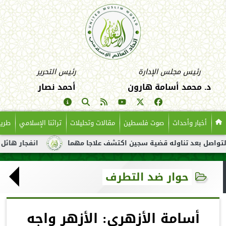
رئيس مجلس الإدارة
رئيس التحرير
د. محمد أسامة هارون
أحمد نصار
أخبار وأحداث
صوت فلسطين
مقالات وتحليلات
تراثنا الإسلامي
طريق
بعد تناوله قضية سجين اكتشف علاجا مهما
انفجار هائل لناقلة نفط
حوار ضد التطرف
أسامة الأزهري: الأزهر واجه