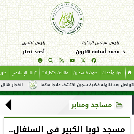
رئيس مجلس الإدارة
رئيس التحرير
د. محمد أسامة هارون
أحمد نصار
أخبار وأحداث
صوت فلسطين
مقالات وتحليلات
تراثنا الإسلامي
طريق
 تناوله قضية سجين اكتشف علاجا مهما
انفجار هائل لناقلة نفط قبا
مساجد ومنابر
مسجد توبا الكبير في السنغال..