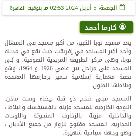
الجمعة، 5 أبريل 2024
02:53 مـ
بتوقيت القاهرة
كارما أحمد
يعد مسجد توبا الكبير، من أكبر مسجد في السنغال
وأحد أكبر المساجد في إفريقيا، حيث يقع في مدينة
توبا، وهي مركز الطريقة المريدية الصوفية، و بُني
المسجد على مراحل بين عامي 1926 و 1964، وهو
تحفة معمارية إسلامية تتميز بزخارفها المعقدة
وبلاطها الملون.
المسجد مبنى ضخم ذو قبة بيضاء وست مآذن.
اللوحة الخارجية للمسجد مزينة بالفسيفساء والبلاط ،
والداخلية مزينة بالزخارف المنحوتة واللوحات
الجدارية. المسجد مفتوح للزوار من جميع الأديان ،
وهو وجهة سياحية شهيرة.