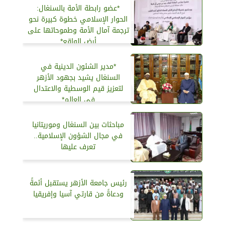
*عضو رابطة الأمة بالسنغال:
الحوار الإسلامي خطوة كبيرة نحو
ترجمة آمال الأمة وطموحاتها على
أرض الواقع*
*مدير الشئون الدينية في
السنغال يشيد بجهود الأزهر
لتعزيز قيم الوسطية والاعتدال
في العالم*
مباحثات بين السنغال وموريتانيا
في مجال الشؤون الإسلامية..
تعرف عليها
رئيس جامعة الأزهر يستقبل أئمةً
ودعاةً من قارتي آسيا وإفريقيا