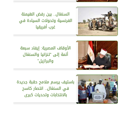
السنغال.. بين رفض الهيمنة
الفرنسية وتحولات السيادة في
غرب أفريقيا
الأوقاف المصرية: إيفاد سبعة
أئمة إلى “تنزانيا والسنغال
والبرازيل”
باستيف يرسم ملامح حقبة جديدة
في السنغال.. انتصار كاسح
بالانتخابات وتحديات كبرى