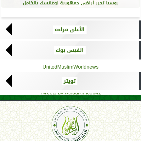
روسيا تحرر أراضي جمهورية لوغانسك بالكامل
الأعلى قراءة
الفيس بوك
UnitedMuslimWorldnews
تويتر
Tweets by AthadAlm69641