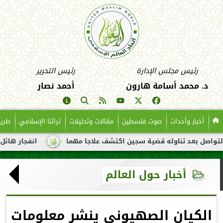
رئيس مجلس الإدارة
رئيس التحرير
د. محمد أسامة هارون
أحمد نصار
أخبار وأحداث
صوت فلسطين
مقالات وتحليلات
تراثنا الإسلامي
طريق
 بعد تناوله قضية سجين اكتشف علاجا مهما
انفجار هائل لناقلة نف
أخبار حول العالم
الكيان الصهيوني ينشر معلومات