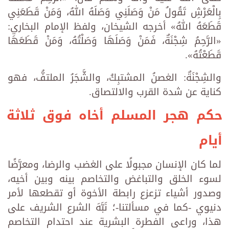
بِالْعَرْشِ تَقُولُ مَنْ وَصَلَنِي وَصَلَهُ اللهُ، وَمَنْ قَطَعَنِي
قَطَعَهُ اللهُ» أخرجه الشيخان، ولفظ الإمام البخاري:
«الرَّحِمُ شِجْنَةٌ، فَمَنْ وَصَلَهَا وَصَلْتُهُ، وَمَنْ قَطَعَهَا
قَطَعْتُهُ».
والشِجْنَةٌ: الغصنُ المشتبِكُ، والشَّجَرُ الملتفُّ، فهو
كناية عن شدة القرب والالتصاق.
حكم هجر المسلم أخاه فوق ثلاثة
أيام
لما كان الإنسان مجبولًا على الغضب والرضا، ومعرَّضًا
لسوء الخلق والتباغض والتخاصم بينه وبين أخيه،
وصدور أشياء تزعزع رابطة الأخوة أو تقطعها لأمر
دنيوي -كما في مسألتنا-؛ نَبَّهَ الشرع الشريف على
هذا، وراعى الفطرة البشرية عند احتدام التخاصم