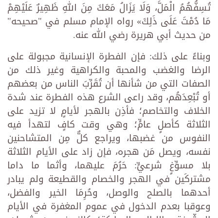
تُسِفُّهُمُ الْمَلَّ، وَلَا يَزَالُ مَعَكَ مِنَ اللهِ ظَهِيرٌ عَلَيْهِمْ
مَا دُمْتَ عَلَى ذَلِكَ» رواه الإمام مسلم في "صحيحه"
من حديث أبي هريرة رضي الله عنه.
وبناءً على ذلك: فإن الفطرة الإنسانية مجبولة على
الرضا والغضب والمحبة والكراهية وغير ذلك من
الصفات التي من شأنها أن تُقَرِّبَ الناس من بعضهم
أو تُبْعِدَهُم، وقد راعى الشرع هذه الفطرة عند شدة
الخلاف والتخاصم؛ فأذِن بالهجر لأيامٍ لا تزيد على
الثلاثة كأصلٍ عامٍّ؛ وهي وقت كافٍ لتهدأ فيه
النفوس من غضبها، ويراجع كلٌّ مِن المتشاحنين
نفسه، ويصل مَن هجره، فإن زاد على الأيام الثلاثة
بلا مسوِّغٍ شرعيٍّ: حَرُمَ عليهما، وأثما ما داما
مشتركَين في الهجر والخصام والقطيعة ولم يبادر
أحدهما بالصلح والوصل، وحُرِمَا الخير والفضل،
وعوقبا بعدم الدخول في عموم المغفرة في الأيام