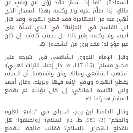
السعادة): [أما إذا سَلَّمَ: فقد رَوَى ابنُ وهبٍ عن
مالكٍ: إذا سَلَّمَ عليه ولا يكلمه بهذا المقدار الذي
نُهِيَ عنه من المهاجرة فقد قطع الهجرة. وقد قال
ابن القاسم في "المزنية" في الذي يُسَلِّمُ على
أخيه، ولا يكلمه بغير ذلك بل يجتنب كلامَه: إن كان
غير مؤذٍ له؛ فقد برئ من الشحناء] اهـ.
وقال الإمام النووي الشافعي في "شرحه على
صحيح مسلم" (16/ 117، ط. دار إحياء التراث العربي):
[مذهب الشافعي ومالك ومَن وافقهما: أن السلام
يقطع الهجرة ويرفع الإثم فيها ويزيله، وقال أحمد
وابن القاسم المالكي: إن كان يؤذيه لم يقطع
السلامُ هجرته] اهـ.
وقال الحافظ ابن رجب الحنبلي في "جامع العلوم
والحكم" (3/ 981، ط. دار السلام): [واختلفوا: هل
ينقطع الهِجران بالسلام؟ فقالت طائفة: ينقطع