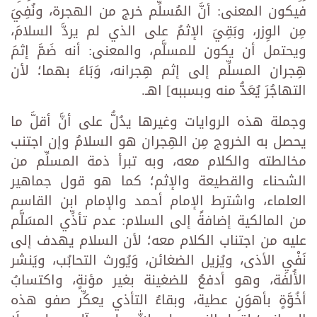
فيكون المعنى: أنَّ المُسلِّم خرج من الهجرة، ونُفِيَ
مِن الوِزر، وبَقِيَ الإثمُ على الذي لم يردَّ السلامَ،
ويحتمل أن يكون للمسلَّم، والمعنى: أنه ضَمَّ إثمَ
هِجران المسلِّم إلى إثم هِجرانه، وَبَاءَ بهما؛ لأن
التهاجُرَ يُعَدُّ منه وبسببه] اهـ.
وجملة هذه الروايات وغيرها يدُلُّ على أنَّ أقلَّ ما
يحصل به الخروج مِن الهِجران هو السلامُ وإن اجتنب
مخالطته والكلام معه، وبه تبرأ ذمة المسلِّم من
الشحناء والقطيعة والإثم؛ كما هو قول جماهير
العلماء، واشترط الإمام أحمد والإمام ابن القاسم
من المالكية إضافةً إلى السلام: عدم تأذِّي المسَلَّم
عليه من اجتناب الكلام معه؛ لأن السلام يهدف إلى
نَفْيِ الأذى، ويُزيل الضغائن، وَيُورث التحابُب، ويَنشر
الأُلفة، وهو أدفعُ للضغينة بغير مؤنةٍ، واكتسابُ
أخُوَّةٍ بأهوَنِ عطية، وبقاءُ التأذي يعكِّر صفو هذه