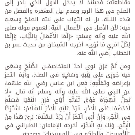
مقاطعته؛ فحينئذ لا يدخل الأول الذي بادر إلى
الصلح في هذا الزجر وعدم نيل المغفرة والفضل من
هذه الليلة، بل له الثواب على نيته الصلحَ وسعيه
فيه؛ لأن الأصل في الأعمال النية؛ لعموم قوله صلى
الله عليه وآله وسلم: «إِنَّمَا الْأَعْمَالُ بِالنِّيَّاتِ، وَإِنَّمَا
لِكُلِّ امْرِئٍ مَا نَوَى» أخرجه الشيخان من حديث عمر بن
الخطاب رضي الله عنه.
ومن ثَمَّ فإن نوى أحدُ المتخاصمَين الصُّلْحَ وسَعَى
فيه جُوزِي على نِيَّتِهِ وسَعْيِهِ في الصلح، وأَثِمَ الآخرُ
بإعراضه وتَمَنُّعِهِ؛ فعن ابن عباس رضي الله عنهما،
عن النبي صلى الله عليه وآله وسلم أنه قال: «لَا
تَحِلُّ الْهِجْرَةُ فَوْقَ ثَلَاثَةِ أَيَّامٍ، فَإِنِ الْتَقَيَا فَسَلَّمَ
أَحَدُهُمَا عَلَى الْآخَرِ، فَرَدَّ عَلَيْهِ الْآخَرُ السَّلَامَ؛ اشْتَرَكَا
فِي الْأَجْرِ، وَإِنْ أَبَى الْآخَرُ أَنْ يَرُدَّ السَّلَامَ؛ بَرِئَ هَذَا مِنَ
الْإِثْمِ، وَبَاءَ بِهِ الْآخَرُ» أخرجه الإمامان: الطبراني في
"الأوسط"، والحاكم في "المستدرك" وصححه.