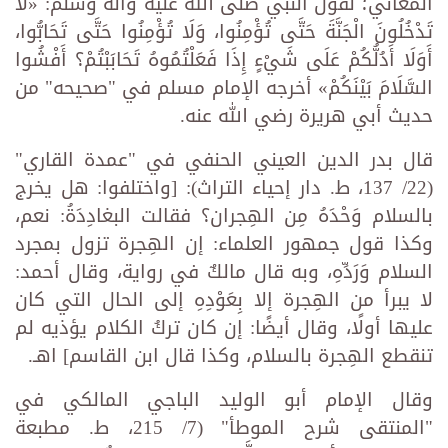
المعاني؛ لقول النبي صلى الله عليه وآله وسلم: «لَا
تَدْخُلُونَ الْجَنَّةَ حَتَّى تُؤْمِنُوا، وَلَا تُؤْمِنُوا حَتَّى تَحَابُّوا،
أَوَلَا أَدُلُّكُمْ عَلَى شَيْءٍ إِذَا فَعَلْتُمُوهُ تَحَابَبْتُمْ؟ أَفْشُوا
السَّلَامَ بَيْنَكُمْ» أخرجه الإمام مسلم في "صحيحه" من
حديث أبي هريرة رضي الله عنه.
قال بدر الدين العيني الحنفي في "عمدة القاري"
(22/ 137، ط. دار إحياء التراث): [واختلفوا: هل يخرج
بالسلام وَحْدَهُ مِن الهِجران؟ فقالت البغادِدَةُ: نعم،
وكذا قول جمهور العلماء: إن الهِجرة تزول بمجرد
السلام وَرَدِّهِ، وبه قال مالكٌ في رواية، وقال أحمد:
لا يبرأ من الهِجرة إلا بِعَوْدِهِ إلى الحال التي كان
عليها أولًا، وقال أيضًا: إن كان تركُ الكلام يؤذيه لم
تنقطع الهِجرة بالسلام، وكذا قال ابن القاسم] اهـ.
وقال الإمام أبو الوليد الباجي المالكي في
"المنتقى شرح الموطأ" (7/ 215، ط. مطبعة