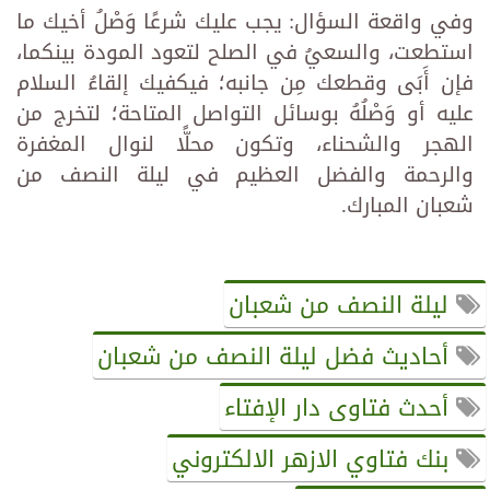
وفي واقعة السؤال: يجب عليك شرعًا وَصْلُ أخيك ما
استطعت، والسعيُ في الصلح لتعود المودة بينكما،
فإن أَبَى وقطعك مِن جانبه؛ فيكفيك إلقاءُ السلام
عليه أو وَصْلُهُ بوسائل التواصل المتاحة؛ لتخرج من
الهجر والشحناء، وتكون محلًّا لنوال المغفرة
والرحمة والفضل العظيم في ليلة النصف من
شعبان المبارك.
ليلة النصف من شعبان
أحاديث فضل ليلة النصف من شعبان
أحدث فتاوى دار الإفتاء
بنك فتاوي الازهر الالكتروني