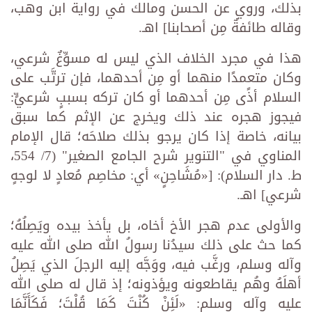
بذلك، وروي عن الحسن ومالك في رواية ابن وهب،
وقاله طائفةٌ مِن أصحابنا] اهـ.
هذا في مجرد الخلاف الذي ليس له مسوِّغٌ شرعي،
وكان متعمدًا منهما أو مِن أحدهما، فإن ترتَّب على
السلام أذًى مِن أحدهما أو كان تركه بسببٍ شرعيٍّ:
فيجوز هجره عند ذلك ويخرج عن الإثم كما سبق
بيانه، خاصة إذا كان يرجو بذلك صلاحَه؛ قال الإمام
المناوي في "التنوير شرح الجامع الصغير" (7/ 554،
ط. دار السلام): [«مُشَاحِنٍ» أي: مخاصِم مُعادٍ لا لوجهٍ
شرعي] اهـ.
والأولى عدم هجر الأخ أخاه، بل يأخذ بيده ويَصِلُهُ؛
كما حث على ذلك سيدُنا رسولُ الله صلى الله عليه
وآله وسلم، ورغَّب فيه، ووَجَّه إليه الرجلَ الذي يَصِلُ
أهلَهُ وهُم يقاطعونه ويؤذونه؛ إذ قال له صلى الله
عليه وآله وسلم: «لَئِنْ كُنْتَ كَمَا قُلْتَ؛ فَكَأَنَّمَا