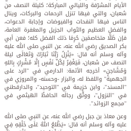
الأيام المشرّفة والليالي المباركة؛ كليلة النصف من
شعبان، والتي فيها تنزل الرحمات والبركات، وينال
الناس فيها النفحات والفيوضات وإجابة الدعوات،
والفضل العظيم والثواب الجزيل والمغفرة العامة،
فإن ظَلَّا متخاصمَين حُرِمَا ذلك الفضل كله؛ فعن أبي
بكر الصديق رضي الله عنه، عن النبي صلى الله عليه
وآله وسلم أنه قال: «يَنْزِلُ رَبُّنَا تَبَارَكَ وَتَعَالَى ليلة
النصف من شعبان، فَيَغْفِرُ لِكُلِّ نَفْسٍ إِلَّا مُشْرِكٍ بِاللهِ
وَمُشَاحِنٍ» أخرجه الأئمة: الدارمي في "الرد على
الجهمية" واللفظ له، والبزار -وحسنه- والمروزي في
"المسند"، وابن خزيمة في "التوحيد"، والدارقطني
في "النزول"، ووثَّق رجالَه الحافظُ الهيثمي في
"مجمع الزوائد".
وعن معاذ بن جبل رضي الله عنه، عن النبي صلى الله
عليه وآله وسلم أنه قال: «يَطَّلعُ اللهُ عَلَى خَلْقِهِ فِي