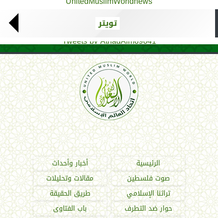
UnitedMuslimWorldnews
تويتر
Tweets by AthadAlm69641
اتحاد العالم الإسلامي
الرئيسية
أخبار وأحداث
صوت فلسطين
مقالات وتحليلات
تراثنا الإسلامي
طريق الحقيقة
حوار ضد التطرف
باب الفتاوى