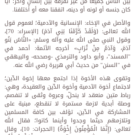
بين الناس جميعًا من غير تفرقة بين إنسانٍ وآخر؛ أيًّا
كان جنسه أو لونه أو دينه، اتفقنا معه أو اختلفنا.
والأصل في الإخاء: الإنسانية والآدمية؛ لعموم قول
الله تعالى: ﴿وَلَقَدْ كَرَّمْنَا بَنِي آدَمَ﴾ [الإسراء: 70]،
وقول النبي صلى الله عليه وآله وسلم: «النَّاسُ بَنُو
آدَمَ، وَآدَمُ مِنْ تُرَابٍ» أخرجه الأئمة: أحمد في
"المسند"، وأبو داود والترمذي -وصححه- والبيهقي
في "السنن" من حديث أبي هريرة رضي الله عنه.
وتقوى هذه الأخوة إذا اجتمع معها إخوة الدِّين؛
لاجتماع أخوة الآدمية وأخوة الدِّين والعقيدة، وهي:
رباط متين منعقد لا ينحلّ، وعروة وثقى لا تنفصم،
وصلة أبدية لازمة مستمرة لا تنقطع، مبنية على
المشاركة في الدِّين، تؤلف بين كافة المسلمين
وتلازمهم حيثما وجدوا وأينما كانوا؛ فقال الله
تعالى: ﴿إِنَّمَا الْمُؤْمِنُونَ إِخْوَةٌ﴾ [الحجرات: 10]، وقال