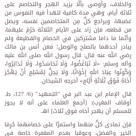
والخلاف، وأوصى بألَّا يزيد الهجر والتخاصم على
ثلاثة أيام، وهي مدة كافية لتهدأ فيه النفوس من
غضبها، ويراجع كلٌّ مِن المتخاصمين نفسه، ويصل
من قطعه، فإن زاد على الأيام الثلاثة حَرُمَ عليهما،
وأثما ما داما مشتركين في الخصام والقطيعة ولم
يبادر أحدهما بالصلح والوصل؛ فعن أنس بن مالك
رضي الله عنه قال: قال رسول الله صلى الله عليه
وآله وسلم: «لَا تَبَاغَضُوا، وَلَا تَحَاسَدُوا، وَلَا تَدَابَرُوا،
وَكُونُوا عِبَادَ اللهِ إِخْوَانًا، وَلَا يَحِلُّ لِمُسْلِمٍ أَنْ يَهْجُرَ
أَخَاهُ فَوْقَ ثَلَاثَةِ أَيَّامٍ» أخرجه الشيخان.
قال الإمام ابن عبد البر في "التمهيد" (6/ 127، ط.
أوقاف المغرب): [أجمع العلماء على أنه لا يجوز
للمسلم أن يهجر أخاه فوق ثلاث] اهـ.
فإن تمادى كلٌّ منهما واستمرَّا على خصامهما حُرِمَا
الخير والفضل، وعوقبا بعدم المغفرة خاصة في