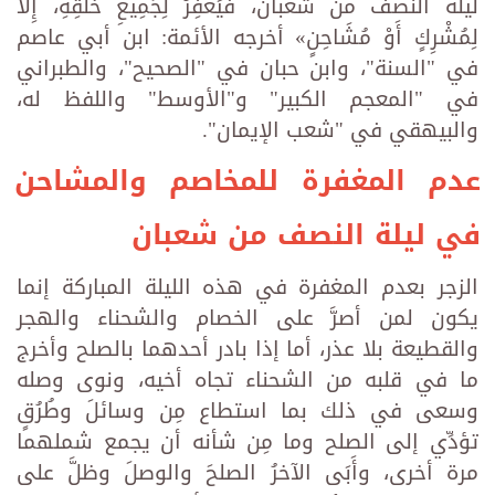
ليلة النصف من شعبان، فَيَغْفِرُ لِجَمِيعِ خَلْقِهِ، إِلَّا
لِمُشْرِكٍ أَوْ مُشَاحِنٍ» أخرجه الأئمة: ابن أبي عاصم
في "السنة"، وابن حبان في "الصحيح"، والطبراني
في "المعجم الكبير" و"الأوسط" واللفظ له،
والبيهقي في "شعب الإيمان".
عدم المغفرة للمخاصم والمشاحن
في ليلة النصف من شعبان
الزجر بعدم المغفرة في هذه الليلة المباركة إنما
يكون لمن أصرَّ على الخصام والشحناء والهجر
والقطيعة بلا عذر، أما إذا بادر أحدهما بالصلح وأخرج
ما في قلبه من الشحناء تجاه أخيه، ونوى وصله
وسعى في ذلك بما استطاع مِن وسائلَ وطُرُقٍ
تؤدِّي إلى الصلح وما مِن شأنه أن يجمع شملهما
مرة أخرى، وأَبَى الآخرُ الصلحَ والوصلَ وظلَّ على