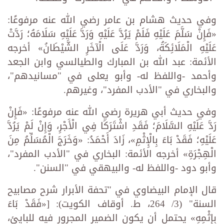
وفي حديث هشام بن عامر رضي الله عنه مرفوعًا:
«فَإِنْ سَلَّمَ عَلَيْهِ فَلَمْ يَرُدَّ عَلَيْهِ وَرَدَّ عَلَيْهِ سَلَامَهُ؛ رَدَّتْ
عَلَيْهِ الْمَلَائِكَةُ، وَرَدَّ عَلَى الْآخَرِ الشَّيْطَانُ» أخرجه
الأئمة: عبد الله بن المبارك والطيالسي وابن الجعد
وأحمد -واللفظ له- وأبو يعلى في "مسانيدهم"،
والبخاري في "الأدب المفرد"، وغيرهم.
وفي حديث أبي هريرة رضي الله عنه مرفوعًا: «فَإِنْ
رَدَّ عَلَيْهِ السَّلَامَ؛ فَقَدِ اشْتَرَكَا فِي الْأَجْرِ، وَإِنْ لَمْ يَرُدَّ
عَلَيْهِ؛ فَقَدْ بَاءَ بِالْإِثْمِ»، زَادَ أَحْمَدُ: «وَخَرَجَ الْمُسَلِّمُ مِنَ
الْهِجْرَةِ» أخرجه الأئمة: البخاري في "الأدب المفرد"،
وأبو دود -واللفظ له- والبيهقي في "السنن".
قال الإمام البيضاوي في "تحفة الأبرار شرح مصابيح
السنة" (3/ 264، ط. أوقاف الكويت): [«فَقَدْ بَاءَ
بِإِثْمِهِ» يحتمل أن يكون الضمير المجرور فيه للبايِئِ،