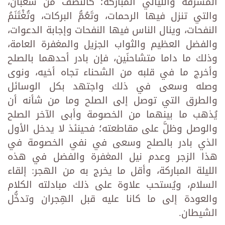
المشّرفة والليالي المباركة؛ كالنصف من شعبان،
والتي تنزل فيها الرحمات، وتَعُمُّ البركات، وتُغْتَنَمُ
النفحات، وينال الناس فيها النفحات وإجابة الدعوات،
والفضل العظيم والثواب الجزيل والمغفرة العامة،
وذلك ما داما متشاحنَين، فإن بادر أحدهما بالصلح
وأخرج ما في قلبه من الشحناء تجاه أخيه، ونوى
وصله وسعى في ذلك واجتهد بكل الوسائل
والطرق التي توصل إلى الصلح وما من شأنه أن
يُذهب ما بينهما من الخصومة وأبى الآخر الصلح
والوصل وظلَّ على مقاطعته؛ فحينئذ لا يدخل الأول
الذي بادر بالصلح وسعى في نفي الخصومة في
هذا الزجر وعدم نيل المغفرة والفضل في هذه
الليلة المباركة، وأقل ما يخرج به من الهجر: إلقاء
السلام، ويُستحب علاوة على ذلك مبادلته الكلام
والعودة إلى ما كانا عليه قبل الهِجران وتدخُّل
الشيطان.