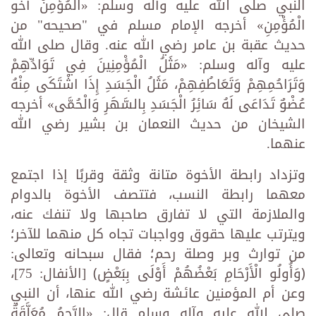
النبي صلى الله عليه وآله وسلم: «الْمُؤْمِنُ أَخُو
الْمُؤْمِنِ» أخرجه الإمام مسلم في "صحيحه" من
حديث عقبة بن عامر رضي الله عنه. وقال صلى الله
عليه وآله وسلم: «مَثَلُ الْمُؤْمِنِينَ فِي تَوَادِّهِمْ
وَتَرَاحُمِهِمْ وَتَعَاطُفِهِمْ، مَثَلُ الْجَسَدِ إِذَا اشْتَكَى مِنْهُ
عُضْوٌ تَدَاعَى لَهُ سَائِرُ الْجَسَدِ بِالسَّهَرِ وَالْحُمَّى» أخرجه
الشيخان من حديث النعمان بن بشير رضي الله
عنهما.
وتزداد رابطة الأخوة متانة وثقة وقربًا إذا اجتمع
معهما رابطة النسب، فتتصف الأخوة بالدوام
والملازمة التي لا تفارق صاحبها ولا تنفك عنه،
ويترتب عليها حقوق وواجبات تجاه كل منهما للآخر؛
من توارث وبر وصلة رحم؛ فقال سبحانه وتعالى:
﴿وَأُولُو الْأَرْحَامِ بَعْضُهُمْ أَوْلَى بِبَعْضٍ﴾ [الأنفال: 75]،
وعن أم المؤمنين عائشة رضي الله عنها، أن النبي
صلى الله عليه وآله وسلم قال: «الرَّحِمُ مُعَلَّقَةٌ